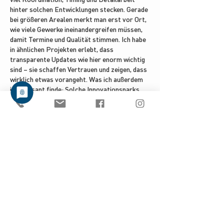
hinter solchen Entwicklungen stecken. Gerade 
bei größeren Arealen merkt man erst vor Ort, 
wie viele Gewerke ineinandergreifen müssen, 
damit Termine und Qualität stimmen. Ich habe 
in ähnlichen Projekten erlebt, dass 
transparente Updates wie hier enorm wichtig 
sind – sie schaffen Vertrauen und zeigen, dass 
wirklich etwas vorangeht. Was ich außerdem 
interessant finde: Solche Innovationsparks 
stehen ja nicht…
Mehr anzeigen
Gefällt mir
Antworten
jessicawright1333
25. Sept. 2025
Glücklicherweise gibt es inzwischen 
leistungsstarke Lösungen, die den gesamten 
Prozess automatisieren und dabei eine 
Genauigkeit von bis zu 99% bieten, sodass 