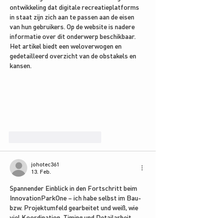
ontwikkeling dat digitale recreatieplatforms 
in staat zijn zich aan te passen aan de eisen 
van hun gebruikers. Op de website is nadere 
informatie over dit onderwerp beschikbaar. 
Het artikel biedt een weloverwogen en 
gedetailleerd overzicht van de obstakels en 
kansen.
Gefällt mir
Antworten
johotec361
13. Feb.
Spannender Einblick in den Fortschritt beim 
InnovationParkOne – ich habe selbst im Bau- 
bzw. Projektumfeld gearbeitet und weiß, wie 
viel Koordination, Timing und Detailarbeit 