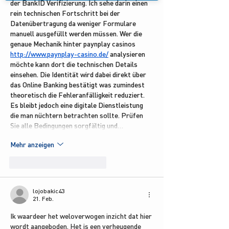
der BankID Verifizierung. Ich sehe darin einen 
rein technischen Fortschritt bei der 
Datenübertragung da weniger Formulare 
manuell ausgefüllt werden müssen. Wer die 
genaue Mechanik hinter paynplay casinos 
http://www.paynplay-casino.de/
 analysieren 
möchte kann dort die technischen Details 
einsehen. Die Identität wird dabei direkt über 
das Online Banking bestätigt was zumindest 
theoretisch die Fehleranfälligkeit reduziert. 
Es bleibt jedoch eine digitale Dienstleistung 
die man nüchtern betrachten sollte. Prüfen 
Sie alle Bedingungen sorgfältig und…
Mehr anzeigen
Gefällt mir
Antworten
lojobakic43
21. Feb.
Ik waardeer het weloverwogen inzicht dat hier 
wordt aangeboden. Het is een verheugende 