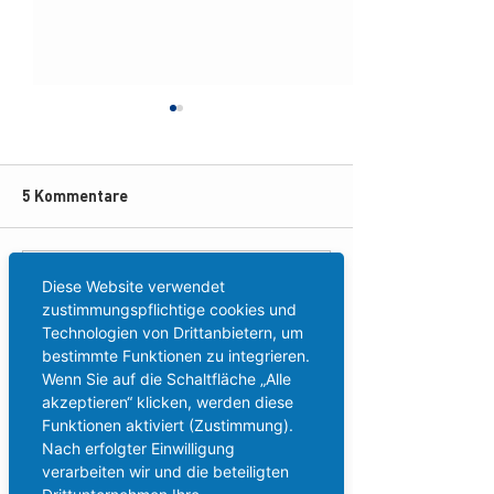
5 Kommentare
Wir vergrößern uns! Mehr
Top-Arbeitgebe
Kommentar verfassen...
Diese Website verwendet
Fläche für weiteres
Mittelstand 202
zustimmungspflichtige cookies und
Technologien von Drittanbietern, um
Wachstum.
Aktuell
bestimmte Funktionen zu integrieren.
Wenn Sie auf die Schaltfläche „Alle
jessicawright1333
akzeptieren“ klicken, werden diese
01. Juni
Funktionen aktiviert (Zustimmung).
Hallo. Wir standen vor einer ähnlichen 
Nach erfolgter Einwilligung
Entscheidung und haben zunächst viele 
verarbeiten wir und die beteiligten
Informationsquellen verglichen. Dabei war es 