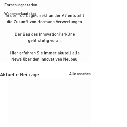
Forschungsstation
Warenverkaufstag
In der Top Lage direkt an der A7 entsteht 
die Zukunft von Hörmann Verwertungen. 
Der Bau des InnovationParkOne 
geht stetig voran. 
Hier erfahren Sie immer akutell alle 
News über den innovativen Neubau. 
Aktuelle Beiträge
Alle ansehen