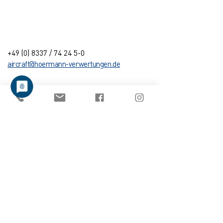
ANSPRECHPARTNER
+49 (0) 8337 / 74 24 5-0
aircraft
@
hoermann-verwertungen.de
Hörmann Verwertungen
GmbH & Co. KG
Anschrift:
Im Tal 6-8
89281 Altenstadt
+49 (0) 8337 / 74 24 5-0
+49 (0) 8337
/
74 24 5-28
info
@
hoermann-verwertungen.de