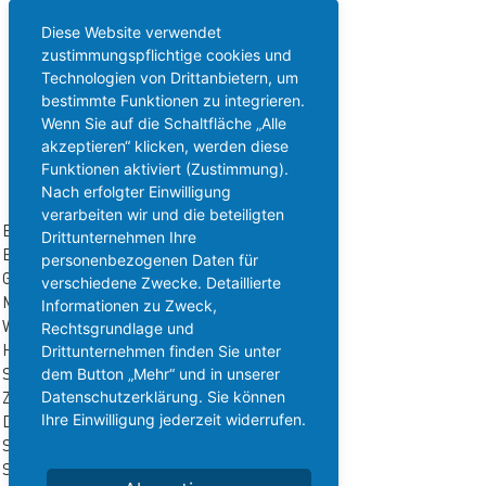
internationale Aircraft-Services an. Durch
Diese Website verwendet
langjährige Erfahrungen auf diesem Gebiet,
zustimmungspflichtige cookies und
einem Netzwerk mit ausgezeichneten
Technologien von Drittanbietern, um
Piloten und kurzfristig verfügbarem
bestimmte Funktionen zu integrieren.
Aircraft-Bestand sind wir in der Lage,
Wenn Sie auf die Schaltfläche „Alle
nahezu alle Anforderungen zu erfüllen.
akzeptieren“ klicken, werden diese
Funktionen aktiviert (Zustimmung).
UNSERE LEISTUNGEN
Nach erfolgter Einwilligung
verarbeiten wir und die beteiligten
Bewertung
Drittunternehmen Ihre
Beratung
personenbezogenen Daten für
Gutachten
verschiedene Zwecke. Detaillierte
Marktwertanalysen
Informationen zu Zweck,
Wartung
Rechtsgrundlage und
Hangarierung
Drittunternehmen finden Sie unter
Sicherstellung
dem Button „Mehr“ und in unserer
Zoll-Lager
Datenschutzerklärung. Sie können
Ihre Einwilligung jederzeit widerrufen.
Digitalisierung aller Prozesse
Schutz von Geld und Assets
Staatsanwaltliche Beauftragung