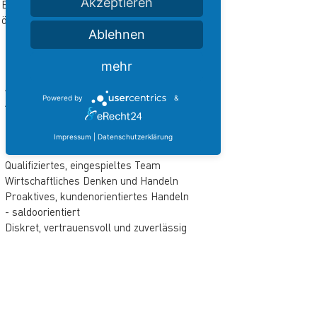
Akzeptieren
Enge Zusammenarbeit mit Zoll und
öffentlicher Hand
Ablehnen
IHRE VORTEILE
mehr
Langjährige Erfahrung im Aircraft- und
Aviationbereich
Powered by
&
Abstellflächen jeder Größe vorhanden
Internationales Netzwerk zu
Flugplätzen, Werften, Piloten und
Impressum
|
Datenschutzerklärung
Behörden
Qualifiziertes, eingespieltes Team
Wirtschaftliches Denken und Handeln
Proaktives, kundenorientiertes Handeln
- saldoorientiert
Diskret, vertrauensvoll und zuverlässig