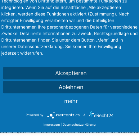
Technologien von Drittanbietern, um bestimmte Funktionen zu
DIGITAL UND EFFIZIENT
integrieren. Wenn Sie auf die Schaltfläche „Alle akzeptieren“
klicken, werden diese Funktionen aktiviert (Zustimmung). Nach
e Lösungen und Prozesse wie die Zusammenarbeit mit d
erfolgter Einwilligung verarbeiten wir und die beteiligten
teigern die Sicherheit und Effizienz unserer Arbeitsschritt
Drittunternehmen Ihre personenbezogenen Daten für verschiedene
Zwecke. Detaillierte Informationen zu Zweck, Rechtsgrundlage und
Drittunternehmen finden Sie unter dem Button „Mehr“ und in
unserer Datenschutzerklärung. Sie können Ihre Einwilligung
KOMPETENT UND PROFESSIONELL
jederzeit widerrufen.
r enormen Infrastruktur sowohl im eigenen Hause, auf 
ehreren Außengeländen konnten wir bereits Hunderte 
Akzeptieren
ur vollsten Zufriedenheit unserer Auftraggeber abwickel
Ablehnen
mehr
TRANSPARENT UND SICHER
roduktkontrollen und Qualitätsprozesse vom Eingang 
Powered by
&
 Ausgang sorgen für höchste Sicherheit und Transpar
Impressum
|
Datenschutzerklärung
klärungen nach Standards der DSGVO sind für uns selbs